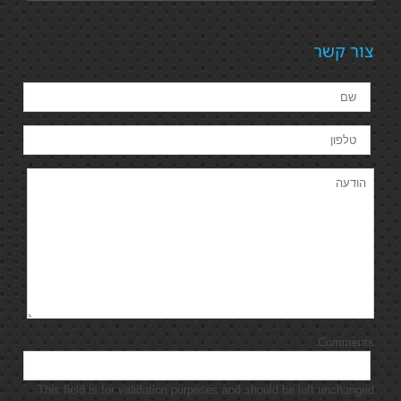
צור קשר
Comments
This field is for validation purposes and should be left unchanged.