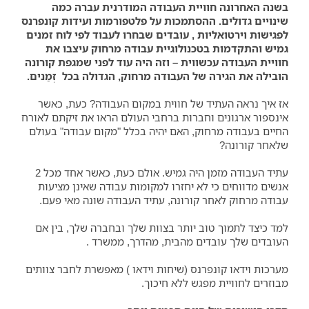
בשנה האחרונה חוויית העבודה המודרנית עברה כמה
שינויים גדולים. ההסתמכות על פלטפורמות ועידות קונפרנס
לפגישות וירטואליות , עובדים שבחרו לעבוד לפי לוח זמנים
גמיש והתקדמות בטכנולוגיית עבודה מרחוק עיצבו את
חוויית העבודה עכשווית – וזה היה עוד לפני שמגפת קורונה
הובילה את הגירה של העבודה מרחוק, הגדולה בכל זְמַנים.
אז איך נראה העתיד של חווית במקום העבודה? כעת, כאשר
אינספור ארגונים וחברות ברחבי העולם הראו את זיקתם לאורח
החיים בעבודה מרחוק, האם יהיה בכלל "מקום עבודה" בעולם
שלאחר קורונה?
עתיד העבודה מזמן היה גמיש. אולם כעת, כאשר אחד מכל 2
אנשים מדווחים כי לא יחזרו למקומות עבודה שאינן מציעות
עבודה מרחוק לאחר קורונה, עתיד העבודה שונה מאי פעם.
למד כיצד לתמוך טוב יותר בצוות שלך ובחברה שלך, בין אם
העובדים שלך עובדים מהבית, מהדרך, ממשרד .
מערכות וידאו קונפרנס (שיחות וידאו ) מאפשרת לחבר צוותים
מבוזרים לחוויית מפגש ללא חיכוך.