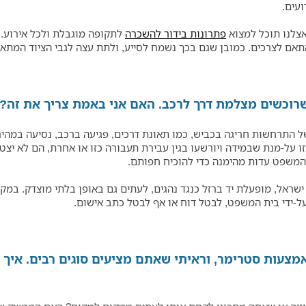
ועים.
אצלנו תוכל למצוא
פתרונות בידור להשכרה
לתקופה מוגבלת ולכל אירוע. 
תאם לצרכים. כמובן שגם בכך נשמח לסייע, ולתת עצה לגבי הציוד המתאי
 שרוכשים מצלמת דרך לרכב. האם אני באמת צריך את זה?
 התרחשות חריגה בכביש, כמו תאונת דרכים, פגיעה ברכב, נסיעה במהיר
ו על-מנת שבמידה ויורשעו בגין עבירת תעבורה כזו או אחרת, הם לא יצט
 המשפט עדות מהימנה כדי להוכיח חפותם.
שראל, מופעלת יד ברזל כנגד נהגים, לעתים גם באופן בלתי מוצדק. במקר
ל-ידי בית המשפט, לבטל דוח או אף לבטל כתב אישום.
אמצעות סטרימר, וראיתי שאתם מציעים סוגים רבים. איך 