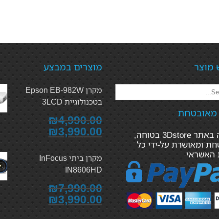
 מוצר
מוצרים במבצע
מקרן Epson EB-982W
בטכנולוגיית 3LCD
 מאובטחת
₪4,990.00
₪3,990.00
הקנייה באתר 3Dstore בטוחה,
ת ומאושרת על-ידי כל
 האשראי
מקרן ביתי InFocus
IN8606HD
₪7,990.00
₪3,990.00