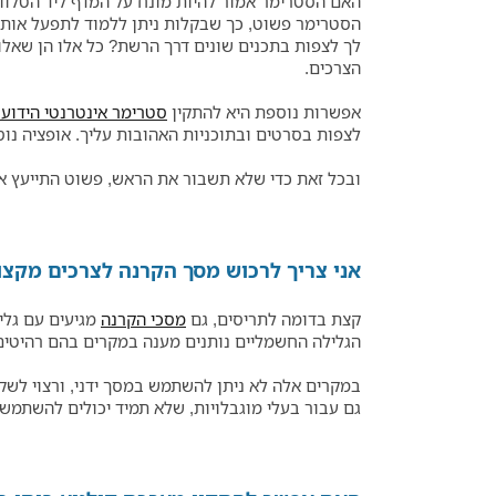
האם הסטרימר אמור להיות מונח על המדף ליד הטלו
הסטרימר פשוט, כך שבקלות ניתן ללמוד לתפעל אותו
לך לצפות בתכנים שונים דרך הרשת? כל אלו הן שאל
הצרכים.
אפשרות נוספת היא להתקין
סטרימר אינטרנטי הידוע בשם
לצפות בסרטים ובתוכניות האהובות עליך. אופציה נוספת היא לרכוש טלוויזיה חכמה (Smart TV); כמעט כ
ובכל זאת כדי שלא תשבור את הראש, פשוט התייעץ איתנו. הנציגים של 3Dstore ישמחו לחלוק איתך את הידע המקצועי שלהם כדי
אני צריך לרכוש מסך הקרנה לצרכים מקצוע
קצת בדומה לתריסים, גם
מסכי הקרנה
מגיעים עם גלי
הגלילה החשמליים נותנים מענה במקרים בהם רהיטים 
במקרים אלה לא ניתן להשתמש במסך ידני, ורצוי לשקו
גם עבור בעלי מוגבלויות, שלא תמיד יכולים להשתמש 