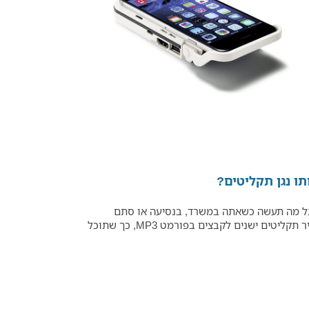
תו נגן תקליטים?
 אבל מה תעשה כשאתה במשרד, בנסיעה או סתם
בחופשה? למה שלא תיהנה מהמוזיקה האהובה עליך גם כשאתה מחוץ לבית? פטיפון ממיר תקליטים, כשמו כן הוא, מסוגל להמיר תקליטים ישנים לקבצים בפורמט MP3, כך שתוכל