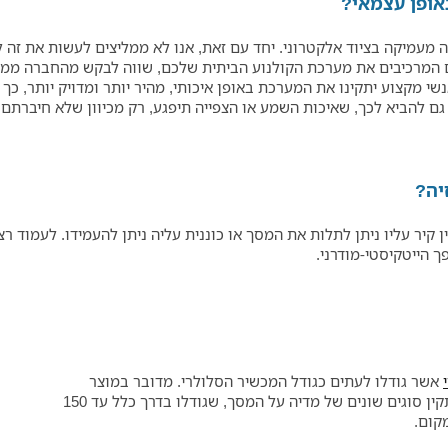
אופן עצמאי?
נה מעמיקה בציוד אלקטרוני. יחד עם זאת, אנו לא ממליצים לעשות את זה 
 המרכיבים את מערכת הקולנוע הביתית שלכם, שווה לבקש מהחברה ממנ
 מקצוע יתקינו את המערכת באופן איכותי, מהיר יותר ומדויק יותר, כ
גם להביא לכך, שאיכות השמע או הצפייה תיפגע, רק מכיוון שלא חיברתם
יה?
קיר עליו ניתן לתלות את המסך או כוננית עליה ניתן להעמידו. לעמוד רצפ
ך הייטקיסטי-מודרני.
אשר גודלו לעתים כגודל המכשיר הסלולרי. מדובר במוצר
קומפקטי שקל לנייד והמתחבר לאייפון, כך שניתן להתקין סוגים שונים של מדיה על המסך, שגודלו בדרך כלל עד 150
קום.