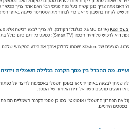
ויזיה או שאתה מתכוון לקחת אותו לעתים ממקום למקום? האם הממשק ש
? האם אתה צריך כונן קשיח בעל נפח פנימי רב? האם אתה צריך מכשיר 
ות שיש לקחת בחשבון מראש כדי לבחור את הסטרימר שיענה באופן המיט
 Kodi
(או גם XBMC בגלגולו הקודם). לא צריך לבצע רכישה 
ל דגם כיום כולל בתוכו סטרימר מובנה עם גישה למבחר תכנים.
 לעזור לך לבחור במוצר האידיאלי עבורך.
יים. מה ההבדל בין מסך הקרנה בגלילה חשמלית וידנית? 
לה שניתן לבצעה באופן ידני או באופן חשמלי באמצעות לחיצה על כפתור.
או חפצים מונעים גישה אל ידית האחיזה של המסך.
ל את הפתרון החשמלי / אוטומטי. כמו כן מסכי הקרנה חשמליים הם פתרו
במסכים הידניים.