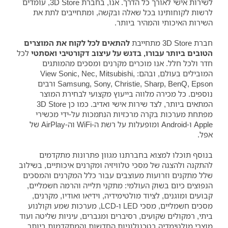
לשירות אישי לאורך כל הדרך. אנו, בחברת 3D Store, עומדים
לרשות לקוחותינו בכל שאלה ובקשה, ומתחייבים לתת את
השירות האיכותי והמהיר ביותר.
חברת 3D Store מתחייבת
להתאים לכל לקוח את המוצרים
הטובים ביותר עבורו, בדגש על עיצוב דקורטיבי ואסתטי
לכל
חדר ולכל חלל. אנו מוכרים מקרנים ומסכים מהמותגים
המובילים בעולם, ובהם: View Sonic, Nec, Mitsubishi,
Samsung, Sony, Christie, Sharp, BenQ, Epson ורבים
נוספים. כל מכירה מלווה בייעוץ מקצועי לבחירת המוצר
המתאים ביותר, לצד שירות אישי ואדיב. כמו כן 3D Store
מפתחת מערכות בקרה מרכזיות הנתמכות על-ידי מכשירי
Apple ו-Android ומופעלות על רשת ה-WiFi וה-AirPlay של
אפל.
בנוסף תוכלו למצוא בחברתנו מגוון פתרונות מתקדמים
להתקנה ולהצגה של מסכי טלוויזיה ומקרנים איכותיים, בשילוב
שלל מתקנים וזרועות מעוצבים עבור כלל המקרנים והמסכים
הנפוצים כיום בשוק העולמי: מתקני תלייה והרמה חשמליים,
קבועים ומוגנים, לציוד מולטימידיה, וידיאו ואודיו, מקרנים,
מסכים חשמליים, מסכי LED ו-LCD, מערכות שמע וקולנוע
ביתי, רמקולים שקועים, רסיברים ומגברים, עיניות שליטה ועוד
מוצרי מולטימדיה בטכנולוגיות החדשות והמתקדמות ביותר