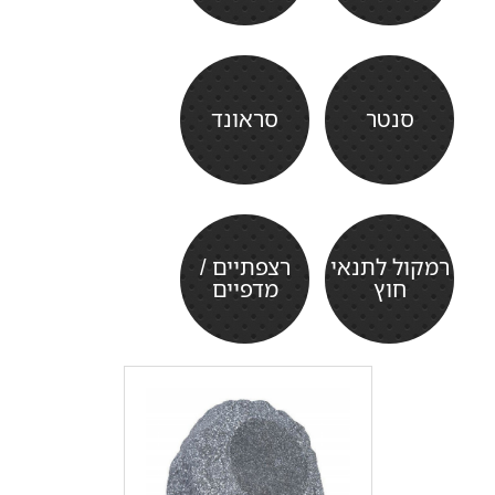
סנטר
סראונד
רמקול לתנאי
רצפתיים /
חוץ
מדפיים