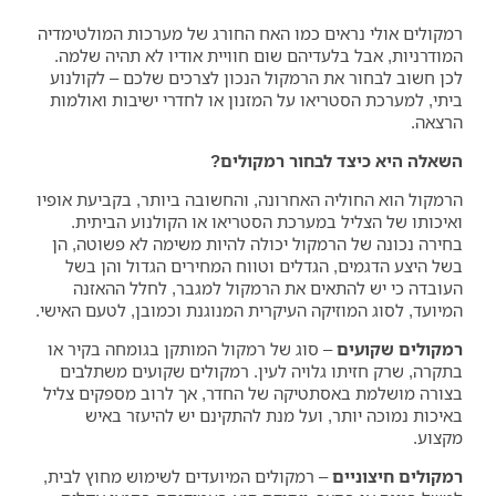
רמקולים אולי נראים כמו האח החורג של מערכות המולטימדיה
המודרניות, אבל בלעדיהם שום חוויית אודיו לא תהיה שלמה.
לכן חשוב לבחור את הרמקול הנכון לצרכים שלכם – לקולנוע
ביתי, למערכת הסטריאו על המזנון או לחדרי ישיבות ואולמות
הרצאה.
השאלה היא כיצד לבחור רמקולים?
הרמקול הוא החוליה האחרונה, והחשובה ביותר, בקביעת אופיו
ואיכותו של הצליל במערכת הסטריאו או הקולנוע הביתית.
בחירה נכונה של הרמקול יכולה להיות משימה לא פשוטה, הן
בשל היצע הדגמים, הגדלים וטווח המחירים הגדול והן בשל
העובדה כי יש להתאים את הרמקול למגבר, לחלל ההאזנה
המיועד, לסוג המוזיקה העיקרית המנוגנת וכמובן, לטעם האישי.
רמקולים שקועים
– סוג של רמקול המותקן בגומחה בקיר או
בתקרה, שרק חזיתו גלויה לעין. רמקולים שקועים משתלבים
בצורה מושלמת באסתטיקה של החדר, אך לרוב מספקים צליל
באיכות נמוכה יותר, ועל מנת להתקינם יש להיעזר באיש
מקצוע.
רמקולים חיצוניים
– רמקולים המיועדים לשימוש מחוץ לבית,