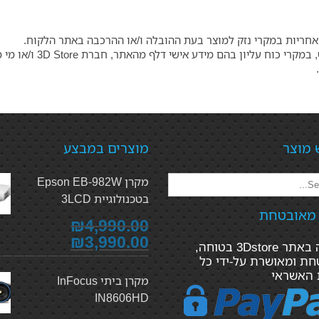
למרות שתהליך הרכישה ב
 מוצר
מוצרים במבצע
מקרן Epson EB-982W
בטכנולוגיית 3LCD
 מאובטחת
₪4,990.00
₪3,990.00
הקנייה באתר 3Dstore בטוחה,
ת ומאושרת על-ידי כל
 האשראי
מקרן ביתי InFocus
IN8606HD