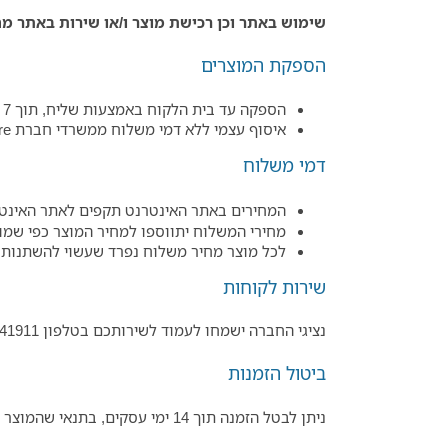
שימוש באתר וכן רכישת מוצר ו/או שירות באתר מ
הספקת המוצרים
הספקה עד בית הלקוח באמצעות שליח, תוך 7 ימי עסקים מאישור העסקה. דמי המשלוח ייקבעו בעת הזמנת המוצר באתר לפי המצוין בסעיף "דמי משלוח".
איסוף עצמי ללא דמי משלוח ממשרדי חברת 3D Store, מושב מזור רח-שחר 28 .
דמי משלוח
המחירים באתר האינטרנט תקפים לאתר האינטר
מחירי המשלוח יתווספו למחיר המוצר כפי שמו
לכל מוצר מחיר משלוח נפרד שעשוי להשתנות מ
שירות לקוחות
נציגי החברה ישמחו לעמוד לשירותכם בטלפון 073-7841911, בדואר אלקטרוני sales@3dstore.co.il או במשרדי החברה במהלך שעות הקבלה.
ביטול הזמנות
ניתן לבטל הזמנה תוך 14 ימי עסקים, בתנאי שהמוצר מוחזר לבית העסק באריזתו המקורית וללא פגם.