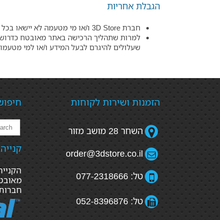
הגבלת אחריות
חברת 3D Store ו/או מי מטעמה לא יישאו בכל אחריות במקרי נזק למוצר בעת ההובלה ו/או ההרכבה באתר הלקוח.
שעלולים להיגרם לבעל המידע ו/או למי מטעמו.
הזמנות ושירות לקוחות
חיפוש
השחר 28 מושב מזור
קנייה
order@3dstore.co.il
טל: 077-2318666
מאובטח
חברות
טל: 052-8396876