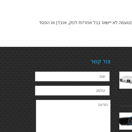
אתר מאובטח כדרוש, במקרי כוח עליון בהם מידע אישי דלף מהאתר, חברת 3D Store ו/או מי מטעמה לא יישאו בכל אחריות לנזק, אובדן או הפסד
צור קשר