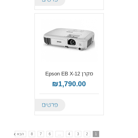
מקרן Epson EB X-12
₪1,790.00
Details
1
2
3
4
…
6
7
8
הבא