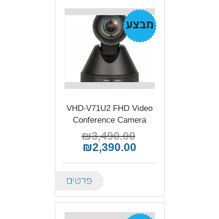
מבצע!
VHD-V71U2 FHD Video
Conference Camera
₪3,490.00
₪2,390.00
Details