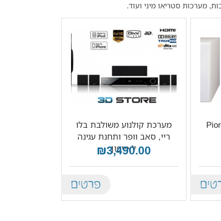
Pioneer-
מערכת קולנוע משולבת בלו
ריי, סאב וופר ותחנת עגינה
₪3,490.00
לאייפון
Details
De