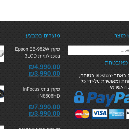
 מוצר
מוצרים במבצע
מקרן Epson EB-982W
בטכנולוגיית 3LCD
 מאובטחת
₪4,990.00
₪3,990.00
הקנייה באתר 3Dstore בטוחה,
ת ומאושרת על-ידי כל
 האשראי
מקרן ביתי InFocus
IN8606HD
₪7,990.00
₪3,990.00