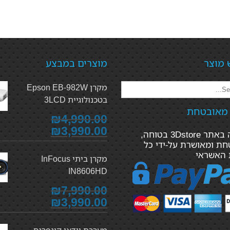
 מוצר
מוצרים במבצע
מקרן Epson EB-982W
בטכנולוגיית 3LCD
 מאובטחת
₪4,990.00
₪3,990.00
הקנייה באתר 3Dstore בטוחה,
ת ומאושרת על-ידי כל
 האשראי
מקרן ביתי InFocus
IN8606HD
₪7,990.00
₪3,990.00