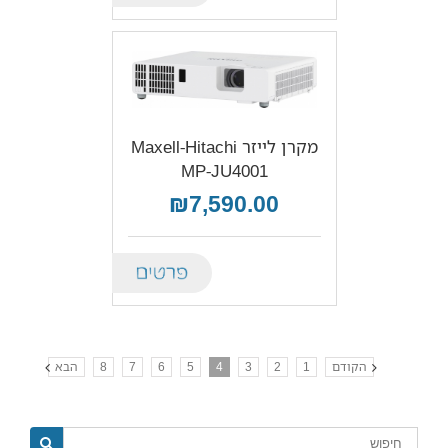
מקרן לייזר Maxell-Hitachi
MP-JU4001
₪7,590.00
Details
הקודם
1
2
3
4
5
6
7
8
הבא