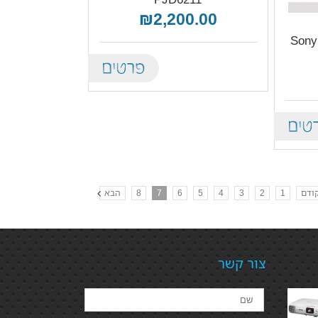
₪2,200.00
תי Sony VPL-
Details
De
ודם
1
2
3
4
5
6
7
8
הבא
צור קשר