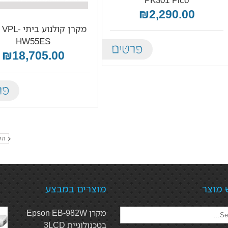
₪2,290.00
מקרן קולנוע בי
HW55ES
Details
₪18,705.00
tails
הק
 מוצר
מוצרים במבצע
מקרן Epson EB-982W
בטכנולוגיית 3LCD