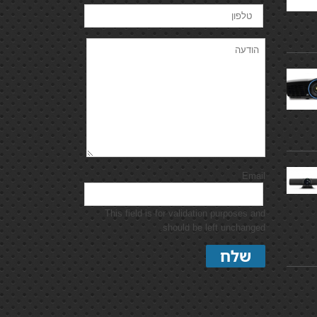
Email
This field is for validation purposes and
should be left unchanged.