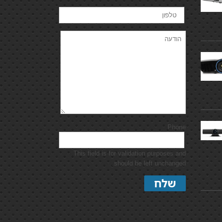
Phone
This field is for validation purposes and
should be left unchanged.