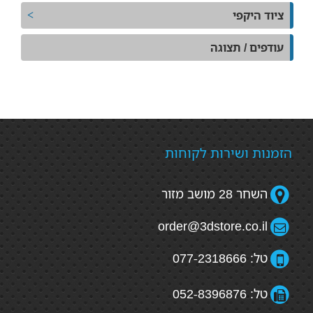
ציוד היקפי
עודפים / תצוגה
הזמנות ושירות לקוחות
השחר 28 מושב מזור
order@3dstore.co.il
טל: 077-2318666
טל: 052-8396876