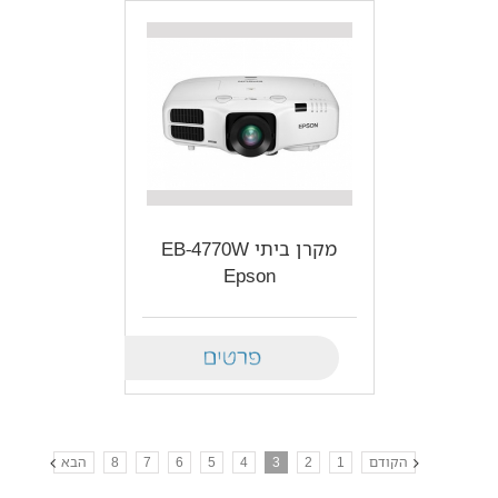
מקרן ביתי EB-4770W‎
Epson
Details
הקודם
1
2
3
4
5
6
7
8
הבא