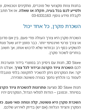
בחנות צוות מקצועי של מוכרים, מתקינים וטכנאים, 
ולסייע לכם בכל בעיה, תקלה או שאלה
. אז אל תתבי
לקבלת מידע נוסף: 03-6331163
השכרת מקרן, כל אחד יכול
השכרת מקרן היא צורך העולה מדי פעם, בין אם מדוב
או צורך פרטי ואינטימי יותר. כבר מזמן ידוע שעל מנת
להשקיע כסף רב ובוודאי שלא לרכוש אותו, אך חשוב 
בוחרים לשכור מקרן.
3D Store, חנות עם ניסיון רב במוצרי בידור ומערכ
לכם
השכרת ציוד הקרנה ובידור לכל צורך
. אצלנו ת
יקר: את המקרנים ניתן להשכיר לתקופה בלתי מוגבלת, 
לעמוד בו והלחץ נחסך בצורה פשוטה ומהירה.
חנות 3D Store מציעה
פתרונות להשכרת ציוד הקרנ
במיוחד. וכמובן – הודות למלאי הגדול, המקרנים יהיו
השכרת מקרן היא פשוטה, קלה ונוחה מאי פעם. כ
המקרן והציוד הנלווה (אם יש) בדיוק לאירוע שלכם.