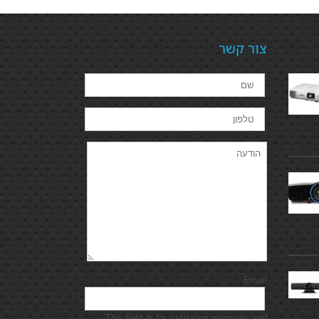
צור קשר
Email
This field is for validation purposes and