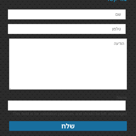
Name
This field is for validation purposes and should be left unchanged.