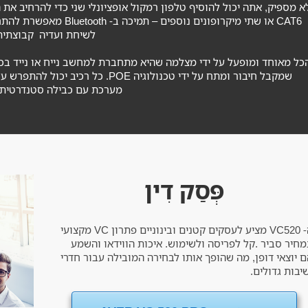
א מספיק, אתה יכול להוסיף טלפון רמקול אופציונלי שני כדי להרחיב את
CAT6 או שתי מיקרופונים נו
לשיחת ועדיה קבוצתית
מערכת עם כבילה סטנדרטית 
פְּסַק דִין
ה- VC520 מציע לעסקים קטנים ובינוניים פתרון VC מקצועי
מחיר סביר .קל לפריסה ולשימוש. איכות הווידאו והשמע
 יוצאי דופן, מה שהופך אותו לבחירה המובילה עבור חדרי
יבות גדולים.