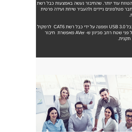
 הטווח עוד יותר. שהחיבור נעשה באמצעות כבל רשת
ספים – תמיכה ב- Bluetooth מאפשרת להתחבר מטלפונים ניידים ולהעביר שיחת ועידה פרטית
.
הכל מאוחד ומופעל על ידי מצלמה שהיא מתחברת למחשב נייח או נייד בכבל USB 3.0 וממנה על ידי כבל רשת CAT6 לרמקול
שמקבל חיבור ומתח על ידי טכנולוגיה POE. כל רכיב יכול להתפרש על פני שטח רחב מכיוון ש- AVer מאפשרת חיבור
תקנית.