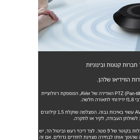
ות הווידיאו שלהן.
הבמה המרכזית של ערכת ה- All-in-One הזו היא מצלמת ה- PTZ (Pan-tilt-zoom-PTZ) האדירה של AVer, המספקת רזולוציית
תוכנן להתקנה קבועה בחדר ישיבות גדול, הכל בערכת AVER VC520 PRO עשוי באיכות גבוה. המצלמה שוקלת 1.5 קילוגרם
לשולחן העבודה, לקיר או לתקרה.
הרמקול הסולידי ומשלב מיקרופון כיווני משולש, הטוען לכיסוי של 360 מעלות בקוטר של 9 מטר. לצד דיכוי רעש וביטול הד, יש
הצליל, מה שהופך אותו לבחירה מצוינת לחדרים גדולים. אם זה