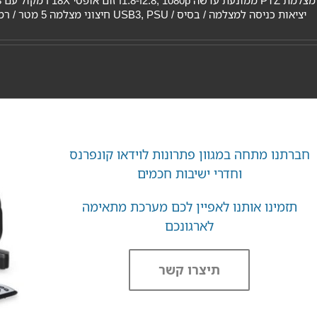
יציאות כניסה למצלמה / בסיס / USB3, PSU חיצוני מצלמה 5 מטר / רמקול / כבלים USB שלט רחוק אחריות 36 חודשים
חברתנו מתחה במגוון פתרונות לוידאו קונפרנס
וחדרי ישיבות חכמים
תזמינו אותנו לאפיין לכם מערכת מתאימה
לארגונכם
תיצרו קשר