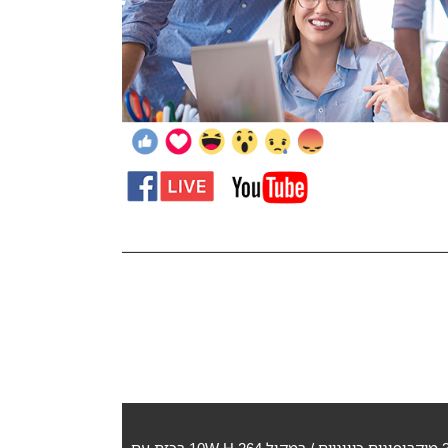
מצלמת PTZ ממונעת עדשה f1.8-f2.8, 1080p זום אופטי 18X רמקול עם 3 מיקרופונים כיווניים / רמקול 10W H.264 רכזת עם