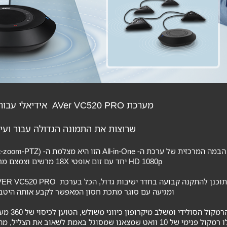
מערכת AVer VC520 PRO אידיאלי עבור חברות קטנות ובינוניות
שרוצות את התמונה הגדולה עבור ועיד
HD 1080p יחד עם זום אופטי 18X מרשים וצמצם מרבי f1.8 ידידותי לתאורה חלשה.
ומגיעה עם סוגר מתכת חסון המאפשר לקבע אותה היטב 
לו רמקול פנימי של 10 וואט שמצאנו שמסוגל באמת לשאוב את 