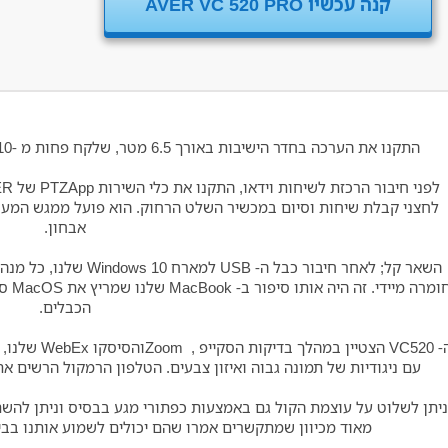
AVER VC 520 PRO קנה עכשיו
התקנו את הערכה בחדר הישיבות באורך 6.5 מטר, שלקח פחות מ -10 דקות ונעזר יפה בכבילה שמסופקת עם ערכה .
לחצני קבלת שיחות וסיום במכשיר השלט הרחוק. הוא פועל ממגש המער
אבחון.
חומר
הכבלים.
ה- VC520 הצט
עם ניגודיות של תמונה גבוה ואיזון צבעים. הטלפון הרמקול הרשים 
ניתן לשלוט על עוצמת הקול גם באמצעות כפתורי מגע בבסיס וניתן להשתי
מאוד מכיוון שמתקשרים אמרו שהם יכולים לשמוע אותנו בבירור גם כשעבר