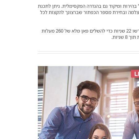
שומר על בהירות ומיקוד גם בהגדרה המקסימלית. ניתן לתכנת
P גם בשלט על ידי מיקום המצלמה ובחירת מספר הכפתור שברצונך להקצות לכל
AVer גם האיץ את פונקציות ה- PTZ של המצלמה. לדגמים ישנים יותר נדרשו 22 שניות כדי להשלים פאן מלא של 260 מעלות
שניות.