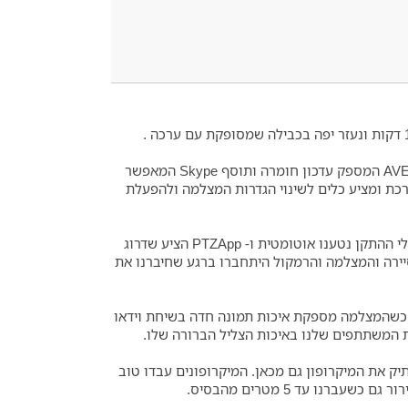
לפני חיבור הרכזת לשיחות וידאו, התקנו את כלי השירות PTZApp של AVER המספק עדכון חומרה ותוסף Skype המאפשר
כת ומציע כלים לשינוי הגדרות המצלמה ולהפעלת
השאר קל; לאחר חיבור כבל ה- USB למארח Windows 10 שלנו, כל מנהלי ההתקן נטענו אוטומטית ו- PTZApp הציע שדרוג
ה מיידי. זה היה אותו סיפור ב- MacBook שלנו שמריץ את MacOS סיירה והמצלמה והרמקול היתחברו ברגע שחיברנו את
יין במהלך בדיקות הסקייפ , Zoomוהסיסקו WebEx שלנו, כשהמצלמה מספקת איכות תמונה חדה בשיחת וידאו
את המשתתפים שלנו באיכות הצליל הברורה שלו.
ק את המיקרופון גם מכאן. המיקרופונים עבדו טוב
נו עד 5 מטרים מהבסיס.