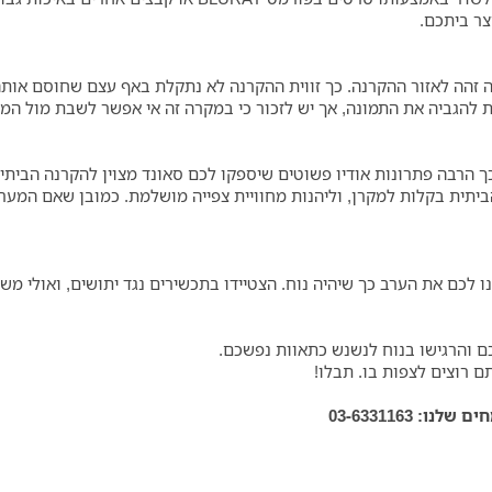
צר ביתכם.
 זהה לאזור ההקרנה. כך זווית ההקרנה לא נתקלת באף עצם שחוסם אותה
להגביה את התמונה, אך יש לזכור כי במקרה זה אי אפשר לשבת מול המק
ך הרבה פתרונות אודיו פשוטים שיספקו לכם סאונד מצוין להקרנה הבית
ית בקלות למקרן, וליהנות מחוויית צפייה מושלמת. כמובן שאם המערכ
ו לכם את הערב כך שיהיה נוח. הצטיידו בתכשירים נגד יתושים, ואולי מ
ם והרגישו בנוח לנשנש כתאוות נפשכם.
 רוצים לצפות בו. תבלו!
 03-6331163