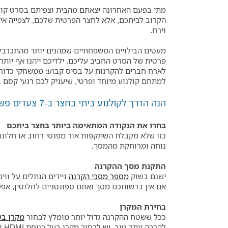
מתי בפעם האחרונה יצאתם מהבית וצפיתם בסרט קולנו
הקרוב לביתכם, אלא לחצר הפרטית שלכם, לצפייה א
וירח.
מעטים הבילויים המשפחתיים שמהנים יותר מהתכרבלו
פרטית של הסרט החביב עליכם. ילדיכם ייהנו אף יותר
לארח חברים להקרנות על בסיס קבוע: ממשחקי כדורג
למתחם קולנוע מיוחד ופרטי, שיעניק לכם רגעי קסם
הנה הדרך לקולנוע ביתי בחצר ב-7 צעדים פשוטים:
בחרו את הנקודה המתאימה ביותר בחצר ביתכם
כזו שלא מקבלת השתקפות אור מפנסי רחוב או חלונ
נוחה ומרוחקת מהמסך.
התקנת מסך ההקרנה
ישנם בשוק
מספר מסכי הקרנה
ניידים הנתלים על ווי
אם אין ברשותכם מסך ואתם ספונטניים לחלוטין, אפשר
בחירת המקרן
ככל ששטח ההקרנה גדול יותר מומלץ לבחור
מקרן בע