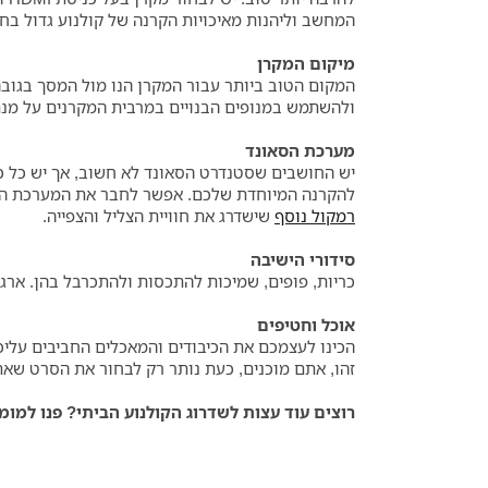
המחשב וליהנות מאיכויות הקרנה של קולנוע גדול בח
מיקום המקרן
המקום הטוב ביותר עבור המקרן הנו מול המסך בגובה
ולהשתמש במנופים הבנויים במרבית המקרנים על מנת 
מערכת הסאונד
יש החושבים שסטנדרט הסאונד לא חשוב, אך יש כל כ
להקרנה המיוחדת שלכם. אפשר לחבר את המערכת הבית
רמקול נוסף
שישדרג את חוויית הצליל והצפייה.
סידורי הישיבה
כריות, פופים, שמיכות להתכסות ולהתכרבל בהן. ארגנ
אוכל וחטיפים
הכינו לעצמכם את הכיבודים והמאכלים החביבים עליכ
זהו, אתם מוכנים, כעת נותר רק לבחור את הסרט שאתם
רוצים עוד עצות לשדרוג הקולנוע הביתי? פנו למומחים שלנו: