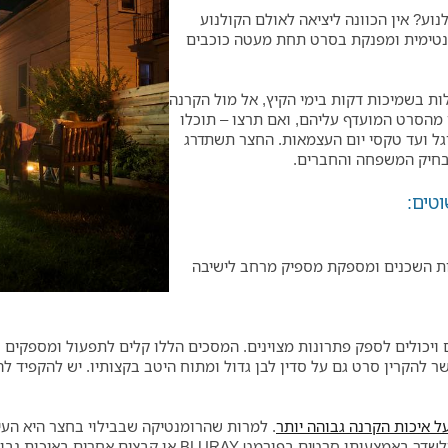
ע? אין הכוונה ליציאה לאולם הקולנוע
ינטימית ומפנקת בסרט תחת מעטה כוכבים
ת בשמיכות דקות בימי הקיץ, אל מול הקרנה
 מהסרט המועדף עליהם, ואם תרצו – תוכלו
ל ועד טקסי יום העצמאות. החצר תשתדרג
 בחיק המשפחה והחברים.
ות השכנים ומספקת מספיק מרחב לישיבה
ם ויכולים לספק פתרונות מצוינים. המסכים הללו קלים לתפעול ומספקים 
 להקרין סרט גם על סדין לבן גדול ומתוח היטב בקצותיו. יש להקפיד ל
ל איכות הקרנה גבוהה יותר
. למרות שהרומנטיקה שבבילוי בחצר היא הע
להרבה יותר טוב. יש לבחור מקרן בעל כניסת HDMI ולשדר באמ