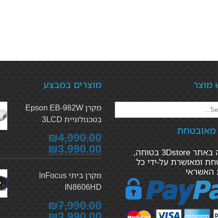
 מוצר
מוצרים במבצע
מקרן Epson EB-982W
בטכנולוגיית 3LCD
 מאובטחת
₪4,990.00
₪3,990.00
הקנייה באתר 3Dstore בטוחה,
ת ומאושרת על-ידי כל
 האשראי
מקרן ביתי InFocus
IN8606HD
₪7,990.00
₪3,990.00