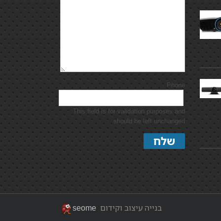
Phone
This field is for validation purposes and
should be left unchanged.
בנייה עיצוב וקידום
seome