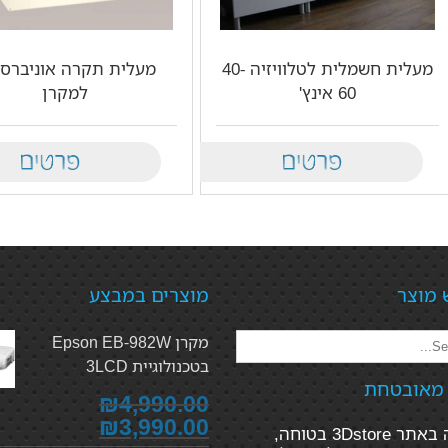
מעלית חשמלית לטלוויזיה 40-
מעלית תקרה אוניברסל
60 אינץ'
למקרן
Details
Details
 מוצר
מוצרים במבצע
מקרן Epson EB-982W
בטכנולוגיית 3LCD
 מאובטחת
₪4,990.00
₪3,990.00
הקנייה באתר 3Dstore בטוחה,