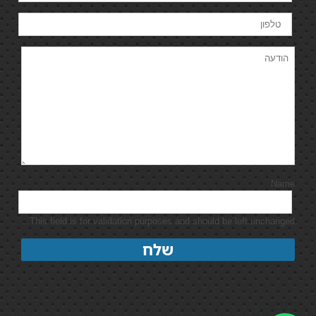
Name
This field is for validation purposes and should be left unchanged.