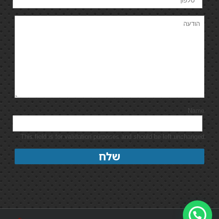
Name
This field is for validation purposes and should be left unchanged.