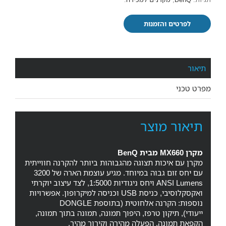
לפרטים והזמנות
תיאור
מפרט טכני
תיאור מוצר
מקרן MX660 מבית BenQ
מקרן עם איכות תצוגה מהגבוהות ביותר להקרנה חווייתית
עם יחס זום גבוה במיוחד. מגיע עוצמת הארה של 3200
ANSI Lumens ויחס ניגודיות 1:5000, לצד עיצוב יוקרתי
ואקסקלוסיבי, כניסת USB וכניסה למיקרופון. אפשרויות
נוספות: הקרנה אלחוטית (בתוספת DONGLE
ייעודי), תיקון טרפז, היפוך תמונה, תמונה בתוך תמונה,
הקפאת תמונה, הפעלה מהירה וקירור מהיר.