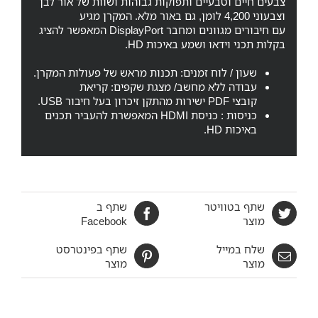
צבעים חיים וטבעיים ותפוקות גבוהות ושוות של אור לבן
וצבעוני 4,200 לומן, גם באור מלא. המקרן מגיע
עם חיבורים מגוונים ומחבר DisplayPort המאפשר להציג
בקלות תכני וידאו ושמע באיכות HD.
שעון / לוח זמנים: תכנות מראש של פעולות המקרן.
עבודה ללא מחשב/ מצגת שקפים: קריאת
קובצי PDF ישירות מהתקן זיכרון בעל חיבור USB.
כניסות : כניסת HDMI המאפשרת להעביר תכנים
באיכות HD.
שתף בטוויטר
שתף ב
מוצר
Facebook
שלח במייל
שתף בפינטרסט
מוצר
מוצר