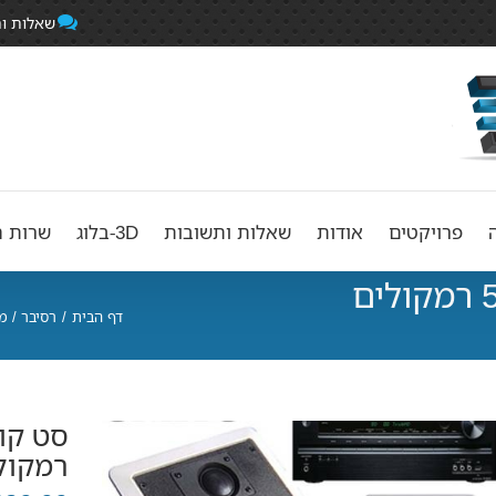
שאלות ו
פרויקטים
אודות
שאלות ותשובות
3D-בלוג
שרות ה
סט קולנוע ביתי: רסיבר + 5 רמקולים
דף הבית
/
רסיבר / מ
רמקול