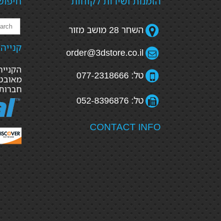
הזמנות ושירות לקוחות
חיפוש
השחר 28 מושב מזור
קנייה
order@3dstore.co.il
טל: 077-2318666
מאובטח
חברות
טל: 052-8396876
CONTACT INFO