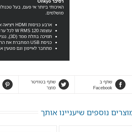
רסיבר Onkyo
מושלמים.
ארבע כניסות HDMI ויציאה אחת
עוצמה 120 W RMS לכל ערוץ
תמיכה בתלת ממד (3D), נגני בלו-ריי, קונסולות משחקים ועוד
כניסת USB המחברת את הרסיבר ישירות לנגן האייפד שלכם
מתחבר לאייפון וגם מטעין א
שתף ב
שתף בטוויטר
Facebook
מוצר
וצרים נוספים שיעניינו אותך