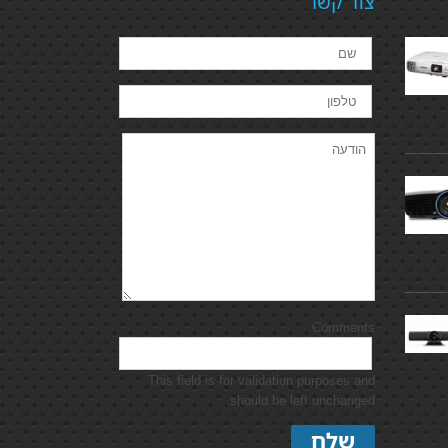
צור קשר
Comments
This field is for validation purposes and
should be left unchanged.