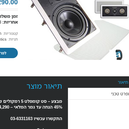
290.00
זמן משלוח
אחריות:
3 שנות אחריות
קטגוריות:
ר
תגיות:
tics
לפרט
תיאור
תיאור מוצר
פרט טכני
מבצע – סט קומפלט 5 רמקולים שקועים + רסיבר
45% הנחה עד גמר המלאי – 4,290 ש"ח במקום 7,450 ש"ח
התקשרו עכשיו 03-6331163