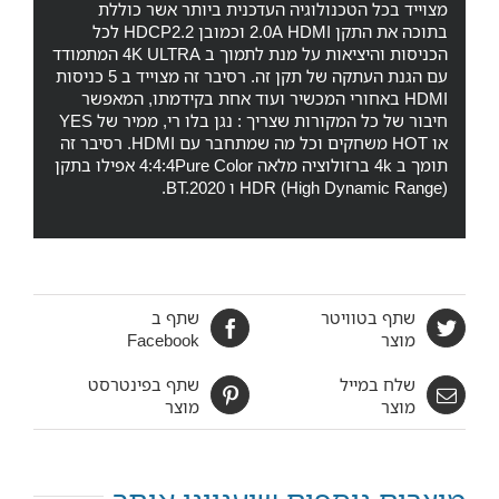
מצוייד בכל הטכנולוגיה העדכנית ביותר אשר כוללת
בתוכה את התקן 2.0A HDMI וכמובן HDCP2.2 לכל
הכניסות והיציאות על מנת לתמוך ב 4K ULTRA המתמודד
עם הגנת העתקה של תקן זה. רסיבר זה מצוייד ב 5 כניסות
HDMI באחורי המכשיר ועוד אחת בקידמתו, המאפשר
חיבור של כל המקורות שצריך : נגן בלו רי, ממיר של YES
או HOT משחקים וכל מה שמתחבר עם HDMI. רסיבר זה
תומך ב 4k ברזולוציה מלאה 4:4:4Pure Color אפילו בתקן
HDR (High Dynamic Range) ו BT.2020.
שתף בטוויטר
שתף ב
מוצר
Facebook
שלח במייל
שתף בפינטרסט
מוצר
מוצר