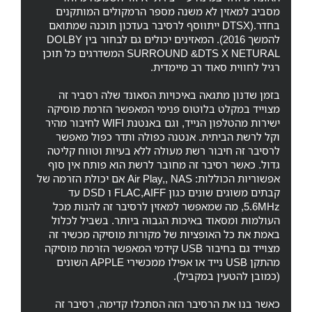
מסביב למאזין לא משנה מספר הרמקולים המותקנים
בחדר.(DTSX ייתווסף לרסיבר בעדכון תוכנה שמתואם
להמשך 2016). המאזינים יכולים גם לבחור בין DOLBY
SURROUND &DTS X NETURAL המשדרגים כל תוכן
רגיל לחווית סאוד רב מיימדית.
בזמן שדנון מתגאה באיכויות הסאונד שלה רסביר זה
מצוייד במקלט בלוטוס פנימי המאפשר הזרמת מוסיקה
ישירות מהטלפון הנייד, וגם באנטנת WIFI לחיבור מהיר
וקל לרשת הביתית. אנטנה כפולה ותדר כפול מאפשר
לרסיבר זה חיבור רשת מעולה ללא בעיות וטווח קליטה
גדול. כאשר רסיבר זה מחובר לרשת הוא פותח אין סוף
אפשוריות הכוללות: Air Play,, NAS אם יכולת הזרמה של
קבתים משוגים שונים כגון FLAC,AIFF ו DSD עד
5.6MHz, מה שמאפשר למאזין לרסיבר זה להנות מכל
העולמות ומסאוד באיכות הגבוה ביותר. בשביל לכלול
באמת את כל האופציות של מקורות מוסיקה מכשיר זה
מצוייד גם בחיבור USB קידמי המאפשר הזרמת מוסיקה
מהתקן USB נייד או אפילו ממכשירי APPLE השונים
(כמובן להטעין במקביל).
כאשר בנו את הרסיבר הזה הסתכלו קדימה, רסיבר זה