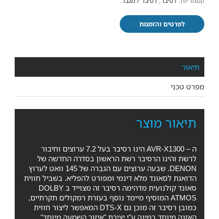
קטגוריות:
רסיבר
,
רסיבר / מגבר
.
לפרטים והזמנות
תיאור
מפרט טכני
תיאור מוצר
ה – AVR-X1300 הינו רסיבר בעל 7.2 ערוצים וחיבור
לרשת והינו הרסיבר רשת הראשון בסדרה החדשה של
DENON. שבעה ערוצים עם הגברה של 145 וואט לערוץ
הדואגת לסאונד מלא דינמי ומפורט להפליא. בשביל חווית
סאונד קולנועית מדהימה רסיבר זה מצוייד ב DOLBY
ATMOS המוסיף מיימד נוסף בעזרת רמקולים תקרתיים,
כמובן רסיבר זה מוכן גם DTS-X המאפשר ליצור חווית
האזנה מיוחד במינה ע"י יצירת "איזור השמעה מיוחד"