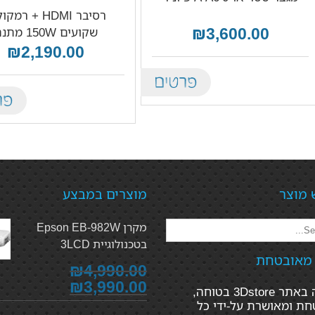
רסיבר HDMI + רמ
₪3,600.00
שקועים 150W מתנה
₪2,190.00
Details
tails
 מוצר
מוצרים במבצע
מקרן Epson EB-982W
בטכנולוגיית 3LCD
 מאובטחת
₪4,990.00
₪3,990.00
הקנייה באתר 3Dstore בטוחה,
ת ומאושרת על-ידי כל