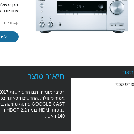
זמן משלוח
אחריות:
של
קטגוריות:
ר
לפרט
תיאור
תיאור מוצר
פרט טכני
140 וואט .