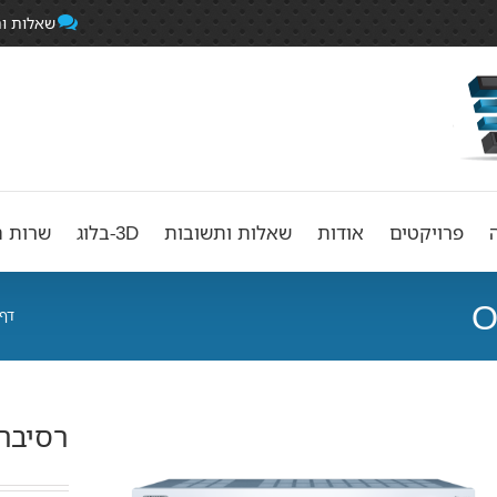
שאלות ו
פרויקטים
אודות
שאלות ותשובות
3D-בלוג
שרות ה
דף
רסיבר KYO TX-NR555