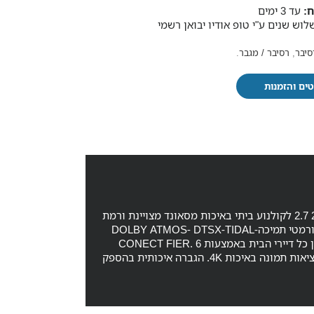
:
עד 3 ימים
וש שנים ע"י טופ אודיו יבואן רשמי
סיבר
,
רסיבר / מגבר
.
ים והזמנות
רסיבר אונקיו דגם חדש לשנת 2017 2.7 לקולנוע ביתי באיכות מסאונד מצויינת ורמת
גימור מעולה. .החדשים הסאונד בפורמטי תמיכהDOLBY ATMOS- DTSX-TIDAL-
GOOGLE CAST שיתוף מוזיקה בין כל דיירי הבית באמצעות CONECT FIER. 6
כניסות HDMI בתקן HDCP 2.2 ו יציאות תמונה באיכות 4K. הגברה איכותית בהספק