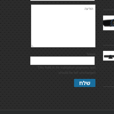
Name
This field is for validation purposes and
should be left unchanged.