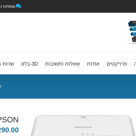
שאלות ו
פרויקטים
אודות
שאלות ותשובות
3D-בלוג
שרות ה
ד
PSON
290.00