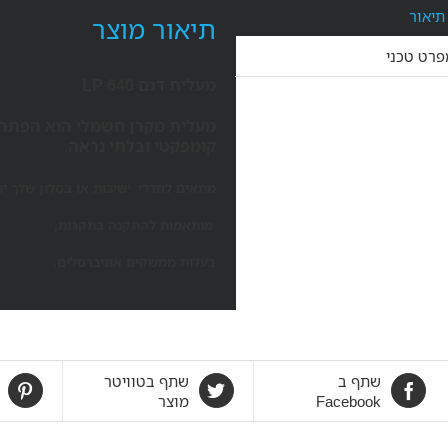
תיאור
תיאור מוצר
פרט טכני
מעלית דגם LP 640
מעלית מקרן חשמלי הוא הפתרון
קומפקטי ובלתי נראה.
מתאים לחדרי ישיבות או בסלון שלך י
מותאמות להתקנה בתקרות,
בעלות ממשקים אוניברסלים.
שתף ב
שתף בטוויטר
Facebook
מוצר