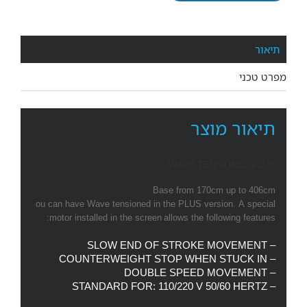
תיאור
מפרט טכני
תיאור מוצר
WAVE TENSIONED PLUS
Base from 170cm up to 406cm
ou can have Wave tensioned in the PLUS version. A special
motor installed in the screen allows the following features:
– SLOW END OF STROKE MOVEMENT
– COUNTERWEIGHT STOP WHEN STUCK IN
– DOUBLE SPEED MOVEMENT
– STANDARD FOR: 110/220 V 50/60 HERTZ