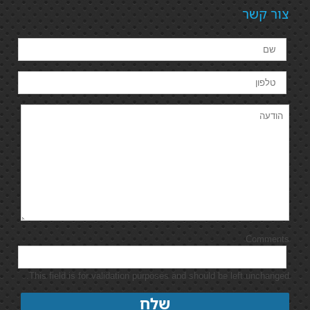
צור קשר
Comments
This field is for validation purposes and should be left unchanged.